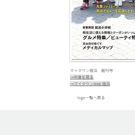
マイタウン姪浜 創刊号
​​→中身を見る
​→マイタウンWeb 姪浜
graphic design & illustration
logo一覧へ戻る