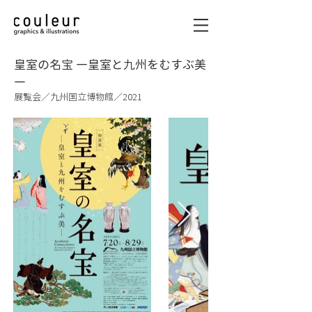
皇室の名宝 ―皇室と九州をむすぶ美
―
展覧会／九州国立博物館／2021
graphics & illustrations