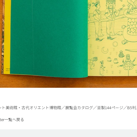
graphics & illustrat
ト美術館・古代オリエント博物館／展覧会カタログ／並製144ページ／B5判／
poster一覧へ戻る