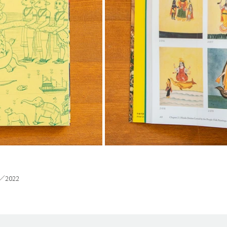
graphics
& illustrations
ions
2022